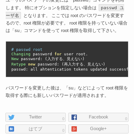
ユーザのパスワードの変更には「passwd」コマンドを利用
passwd ユ
します。 特にオプションを指定しない場合は
ーザ名
となります。 ここでは root のパスワードを変更す
るので、root 権限が必要です。 root 権限を持っていない場合
は「su」コマンドを使って root 権限を取得して下さい。
# passwd root
Changing
 password 
for
 user root
.
New
 password
:
(入力する、見えない)
Retype
new
 password
:
(再入力する、見えない)
passwd
:
 all ahtentication tokens updated successful
パスワードを変更した後は、「su」などによって root 権限を
取得する際にも新しいパスワードが適用されます。
ペ
Twitter
Facebook
0
0
ー
Google+
ジ
はてブ
0