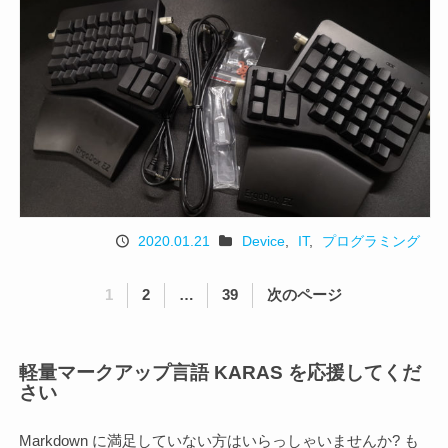
2020.01.21
Device
,
IT
,
プログラミング
投
カ
稿
テ
投
ペ
ペ
ペ
1
2
…
39
次のページ
日
ゴ
稿
ー
ー
ー
リ
の
ジ
ジ
ジ
ペ
軽量マークアップ言語 KARAS を応援してくだ
ー
さい
ジ
送
Markdown に満足していない方はいらっしゃいませんか? も