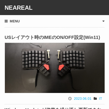
NEAREAL
MENU
USレイアウト時のIMEのON/OFF設定(Win11)
2023.06.01
IT
投
カ
稿
テ