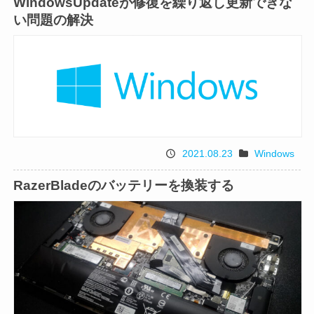
WindowsUpdateが修復を繰り返し更新できな
日
ゴ
い問題の解決
リ
2021.08.23
Windows
投
カ
稿
テ
RazerBladeのバッテリーを換装する
日
ゴ
リ