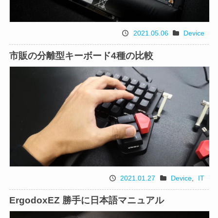
2021.05.06
Device
投
カ
稿
テ
市販の分離型キーボード4種の比較
日
ゴ
リ
2021.01.27
Device
,
IT
投
カ
稿
テ
ErgodoxEZ 勝手に日本語マニュアル
日
ゴ
リ