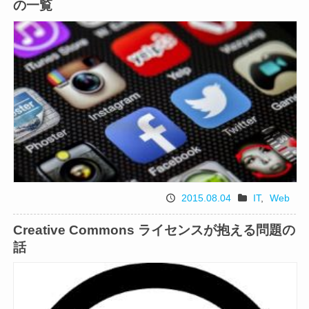
の一覧
リ
2015.08.04
IT
,
Web
投
カ
稿
テ
Creative Commons ライセンスが抱える問題の
日
ゴ
話
リ