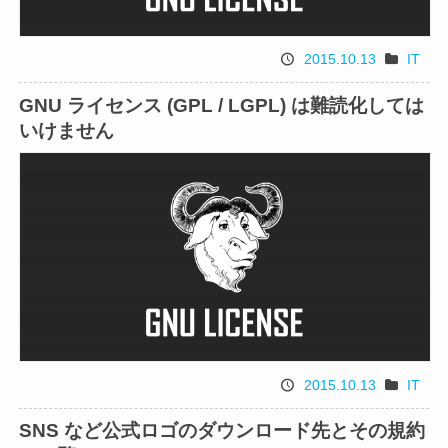
2015.10.13
IT
投
カ
稿
テ
GNU ライセンス (GPL / LGPL) は難読化しては
日
ゴ
いけません
リ
2015.10.13
IT
投
カ
稿
テ
SNS など公式ロゴのダウンロード先とその規約
日
ゴ