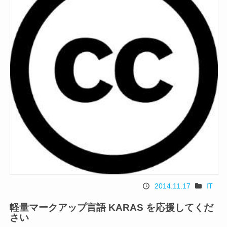
2014.11.17
IT
投
カ
稿
テ
軽量マークアップ言語 KARAS を応援してくだ
日
ゴ
さい