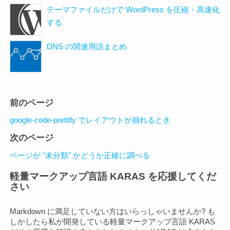
テーマファイルだけで WordPress を圧縮・高速化
する
DNS の関連用語まとめ
ペ
前のページ
ー
google-code-prettify でレイアウトが崩れるとき
ジ
次のページ
ナ
ビ
ページが "未分類" かどうか正確に調べる
ゲ
軽量マークアップ言語 KARAS を応援してくだ
ー
さい
シ
ョ
Markdown に満足していない方はいらっしゃいませんか? も
ン
しかしたら私が開発している軽量マークアップ言語 KARAS