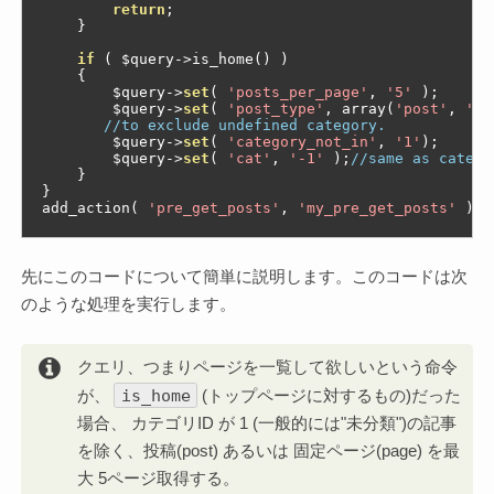
return
;
}
if
(
 $query
->
is_home
()
)
{
        $query
->
set
(
'posts_per_page'
,
'5'
);
        $query
->
set
(
'post_type'
,
 array
(
'post'
,
'pa
//to exclude undefined category.
        $query
->
set
(
'category_not_in'
,
'1'
);
        $query
->
set
(
'cat'
,
'-1'
);
//same as catego
}
}
add_action
(
'pre_get_posts'
,
'my_pre_get_posts'
);
先にこのコードについて簡単に説明します。このコードは次
のような処理を実行します。
クエリ、つまりページを一覧して欲しいという命令
is_home
が、
(トップページに対するもの)だった
場合、 カテゴリID が 1 (一般的には"未分類")の記事
を除く、投稿(post) あるいは 固定ページ(page) を最
大 5ページ取得する。