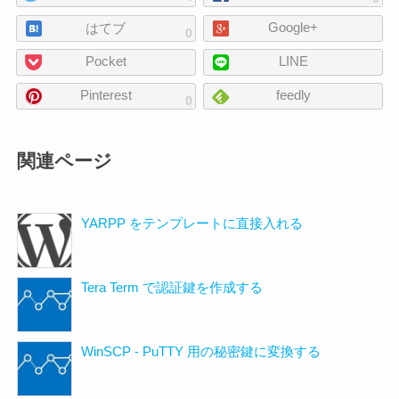
ー
の
Google+
ジ
はてブ
0
次
の
Pocket
LINE
の
シ
ェ
Pinterest
feedly
0
ア
関連ページ
YARPP をテンプレートに直接入れる
Tera Term で認証鍵を作成する
WinSCP - PuTTY 用の秘密鍵に変換する