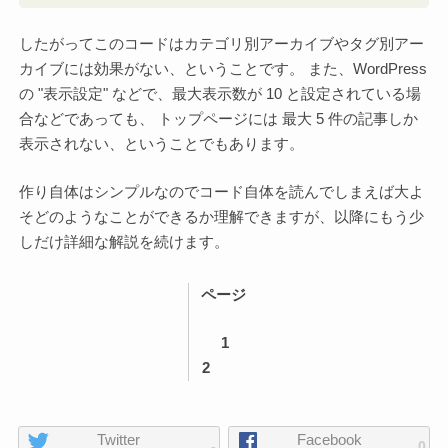
したがってこのコードはカテゴリ別アーカイブやタグ別アー
カイブには効果がない、ということです。 また、WordPress
の "表示設定" などで、最大表示数が 10 と設定されている場
合などであっても、 トップページには 最大 5 件の記事しか
表示されない、ということでもあります。
作り自体はシンプルなのでコード自体を読んでしまえば大よ
そどのようなことができるか理解できますが、以降にもう少
しだけ詳細な解説を続けます。
こ
ページ
の
ペ
1
コ
ペ
ー
2
ン
ー
ジ
テ
ジ
ン
ペ
Twitter
Facebook
ツ
-
0