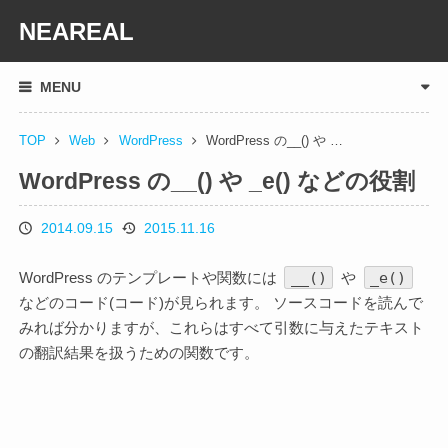
NEAREAL
MENU
TOP
Web
WordPress
WordPress の__() や …
WordPress の__() や _e() などの役割
2014.09.15
2015.11.16
投
更
稿
新
__()
_e()
WordPress のテンプレートや関数には
や
日
日
などのコード(コード)が見られます。 ソースコードを読んで
みれば分かりますが、これらはすべて引数に与えたテキスト
の翻訳結果を扱うための関数です。