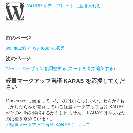
YARPP をテンプレートに直接入れる
ペ
前のページ
ー
wp_head() と wp_fotter の役割
ジ
次のページ
ナ
ビ
YARPP のデザインを調整する (コードを直接編集する)
ゲ
軽量マークアップ言語 KARAS を応援してくだ
ー
さい
シ
ョ
Markdown に満足していない方はいらっしゃいませんか? も
ン
しかしたら私が開発している軽量マークアップ言語 KARAS
がその不満を解消するかもしれません。 KARAS は今あなた
の応援を求めています。
> 軽量マークアップ言語 KARAS について